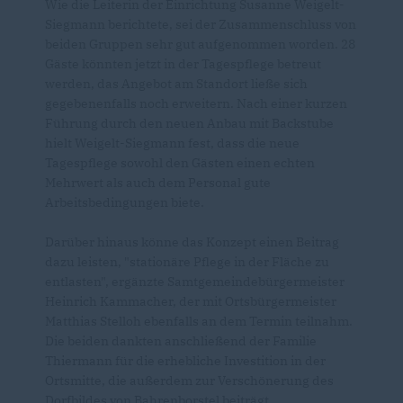
Wie die Leiterin der Einrichtung Susanne Weigelt-
Siegmann berichtete, sei der Zusammenschluss von
beiden Gruppen sehr gut aufgenommen worden. 28
Gäste könnten jetzt in der Tagespflege betreut
werden, das Angebot am Standort ließe sich
gegebenenfalls noch erweitern. Nach einer kurzen
Führung durch den neuen Anbau mit Backstube
hielt Weigelt-Siegmann fest, dass die neue
Tagespflege sowohl den Gästen einen echten
Mehrwert als auch dem Personal gute
Arbeitsbedingungen biete.
Darüber hinaus könne das Konzept einen Beitrag
dazu leisten, "stationäre Pflege in der Fläche zu
entlasten", ergänzte Samtgemeindebürgermeister
Heinrich Kammacher, der mit Ortsbürgermeister
Matthias Stelloh ebenfalls an dem Termin teilnahm.
Die beiden dankten anschließend der Familie
Thiermann für die erhebliche Investition in der
Ortsmitte, die außerdem zur Verschönerung des
Dorfbildes von Bahrenborstel beiträgt.