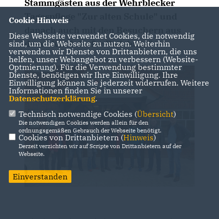
Stammgästen aus der Wehrblecker
Tagespflege "Zur alten Schule" und
Cookie Hinweis
danach auch mit den Besuchern aus
Diese Webseite verwendet Cookies, die notwendig
dem " Kirchdorfer Badehaus".
sind, um die Webseite zu nutzen. Weiterhin
verwenden wir Dienste von Drittanbietern, die uns
helfen, unser Webangebot zu verbessern (Website-
Optmierung). Für die Verwendung bestimmter
Dienste, benötigen wir Ihre Einwilligung. Ihre
Einwilligung können Sie jederzeit widerrufen. Weitere
Informationen finden Sie in unserer
Datenschutzerklärung
.
Technisch notwendige Cookies (
Übersicht
)
Die notwendigen Cookies werden allein für den
ordnungsgemäßen Gebrauch der Webseite benötigt.
Cookies von Drittanbietern (
Hinweis
)
Derzeit verzichten wir auf Scripte von Drittanbietern auf der
Webseite.
Einverstanden