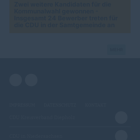
Zwei weitere Kandidaten für die
Kommunalwahl gewonnen -
Insgesamt 24 Bewerber treten für
die CDU in der Samtgemeinde an
MEHR
IMPRESSUM
DATENSCHUTZ
KONTAKT
CDU Kreisverband Diepholz
CDU in Niedersachsen