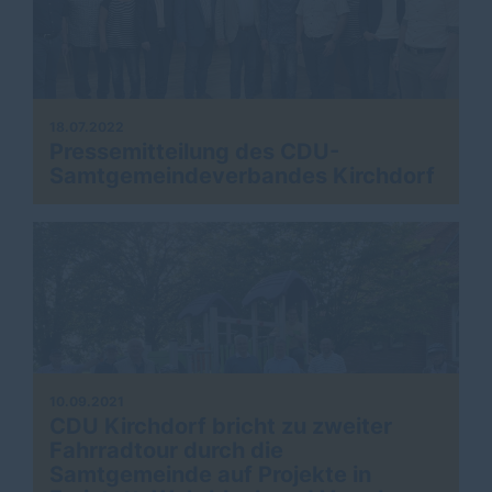
18.07.2022
Pressemitteilung des CDU-
Samtgemeindeverbandes Kirchdorf
10.09.2021
CDU Kirchdorf bricht zu zweiter
Fahrradtour durch die
Samtgemeinde auf Projekte in