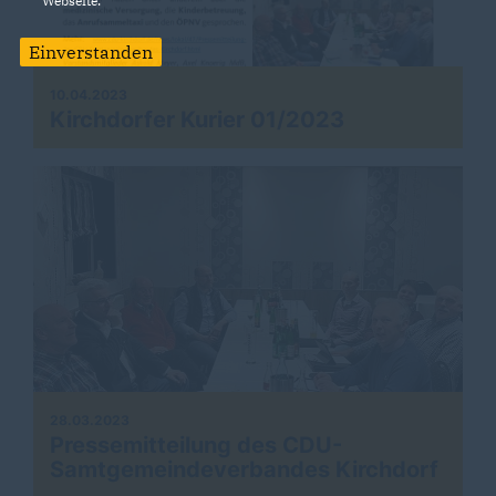
Webseite.
Einverstanden
10.04.2023
Kirchdorfer Kurier 01/2023
28.03.2023
Pressemitteilung des CDU-
Samtgemeindeverbandes Kirchdorf