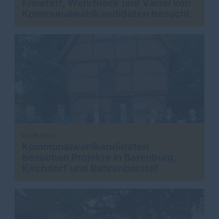
Freistatt, Wehrbleck und Varrel von
Kommunalwahlkandidaten besucht
01.09.2021
Kommunalwahlkandidaten
besuchen Projekte in Barenburg,
Kirchdorf und Bahrenborstel